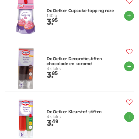
Dr. Oetker Cupcake topping roze
140 g
3.
95
Dr. Oetker Decoratiestiften
chocolade en karamel
4 stuks
3.
85
Dr. Oetker Kleurstof stiften
4 stuks
3.
49