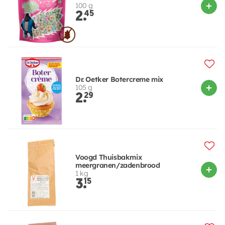
100 g
2.
45
Dr. Oetker Botercreme mix
105 g
2.
29
Voogd Thuisbakmix
meergranen/zadenbrood
1 kg
3.
15