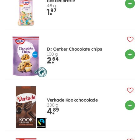
bakdecoratie
48 g
1.
97
Dr. Oetker Chocolate chips
100 g
2.
64
Verkade Kookchocolade
200 g
4.
89