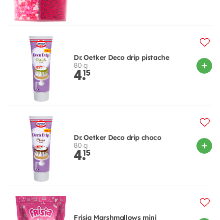
Dr. Oetker Deco drip pistache
80 g
4.
15
Dr. Oetker Deco drip choco
80 g
4.
15
Frisia Marshmallows mini