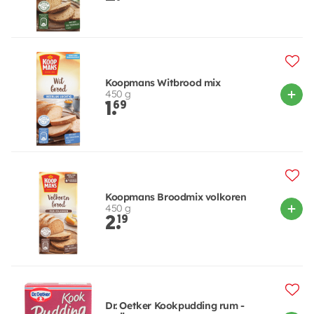
Koopmans Witbrood mix
450 g
1.
69
Koopmans Broodmix volkoren
450 g
2.
19
Dr. Oetker Kookpudding rum -