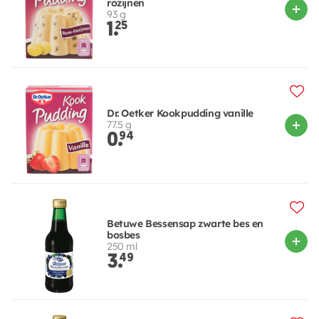
rozijnen
93 g
1.
25
Dr. Oetker Kookpudding vanille
77.5 g
0.
94
Betuwe Bessensap zwarte bes en
bosbes
250 ml
3.
49