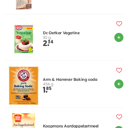
Dr. Oetker Vegatine
30 g
2.
34
Arm & Hammer Baking soda
454 g
1.
85
Koopmans Aardappelzetmeel