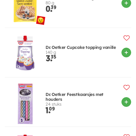
80 g
0.
39
Dr. Oetker Cupcake topping vanille
140 g
3.
35
Dr. Oetker Feestkaarsjes met
houders
24 stuks
1.
09