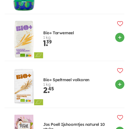
Bio+ Tarwemeel
1 kg
1.
39
Bio+ Speltmeel volkoren
1 kg
2.
45
Jos Poell Ijshoorntjes naturel 10
stuks