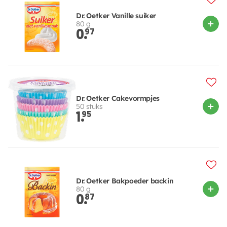
Dr. Oetker Vanille suiker
80 g
0.
97
Dr. Oetker Cakevormpjes
50 stuks
1.
95
Dr. Oetker Bakpoeder backin
80 g
0.
87