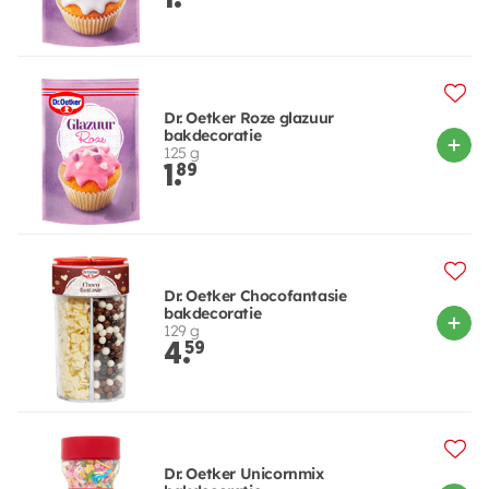
1.
Dr. Oetker Roze glazuur
bakdecoratie
125 g
1.
89
Dr. Oetker Chocofantasie
bakdecoratie
129 g
4.
59
Dr. Oetker Unicornmix