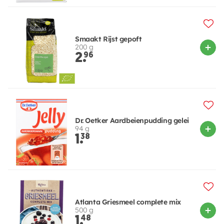
Smaakt Rijst gepoft
200 g
2.
96
Dr. Oetker Aardbeienpudding gelei
94 g
1.
38
Atlanta Griesmeel complete mix
500 g
1.
48