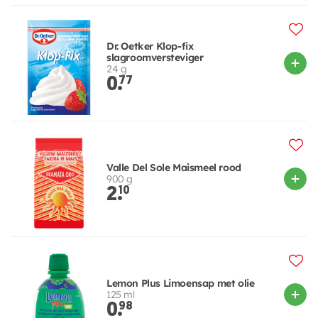
Dr. Oetker Klop-fix
slagroomversteviger
24 g
0.
77
Valle Del Sole Maismeel rood
900 g
2.
10
Lemon Plus Limoensap met olie
125 ml
0.
98