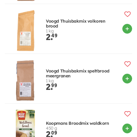
Voogd Thuisbakmix volkoren
brood
1 kg
2.
49
Voogd Thuisbakmix speltbrood
meergranen
1 kg
2.
99
Koopmans Broodmix waldkorn
450 g
2.
09