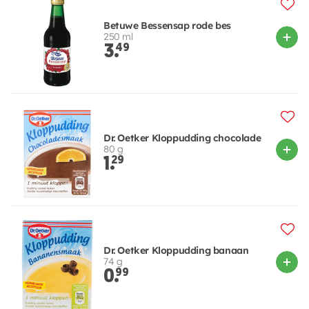
Betuwe Bessensap rode bes
250 ml
3.
49
Dr. Oetker Kloppudding chocolade
80 g
1.
29
Dr. Oetker Kloppudding banaan
74 g
0.
99