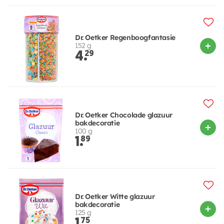
Dr. Oetker Regenboogfantasie
152 g
4.
29
Dr. Oetker Chocolade glazuur
bakdecoratie
100 g
1.
89
Dr. Oetker Witte glazuur
bakdecoratie
125 g
75