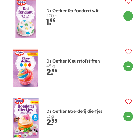
Dr. Oetker Rolfondant wit
200 g
1.
99
Dr. Oetker Kleurstofstiften
45 g
2.
95
Dr. Oetker Boerderij diertjes
13 g
2.
99