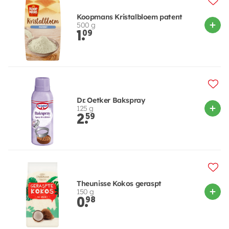
Koopmans Kristalbloem patent
500 g
1.
09
Dr. Oetker Bakspray
125 g
2.
59
Theunisse Kokos geraspt
150 g
0.
98