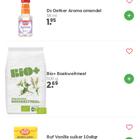
Dr. Oetker Aroma amandel
38 ml
1.
95
Bio+ Boekweitmeel
500 g
2.
69
Ruf Vanille suiker 10x8gr