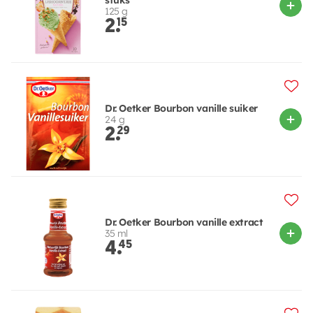
125 g
2.
15
Dr. Oetker Bourbon vanille suiker
24 g
2.
29
Dr. Oetker Bourbon vanille extract
35 ml
4.
45