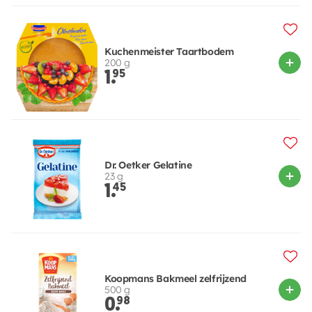
Kuchenmeister Taartbodem
200 g
1.
95
Dr. Oetker Gelatine
23 g
1.
45
Koopmans Bakmeel zelfrijzend
500 g
0.
98