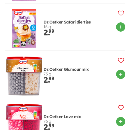
Dr. Oetker Safari diertjes
16 g
2.
99
Dr. Oetker Glamour mix
75 g
2.
99
Dr. Oetker Love mix
76 g
2.
99