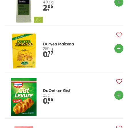
400 g
2.
05
Duryea Maizena
250 g
0.
77
Dr. Oetker Gist
21 g
0.
95