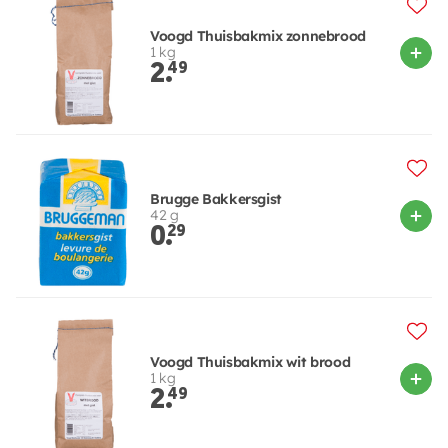
Voogd Thuisbakmix zonnebrood
1 kg
2.
49
Brugge Bakkersgist
42 g
0.
29
Voogd Thuisbakmix wit brood
1 kg
2.
49