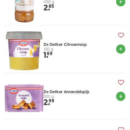
450 g
2.
85
Dr. Oetker Citroenrasp
150 g
1.
69
Dr. Oetker Amandelspijs
300 g
2.
99