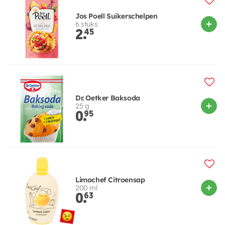
Jos Poell Suikerschelpen
6 stuks
2.
45
Dr. Oetker Baksoda
25 g
0.
95
Limochef Citroensap
200 ml
0.
63