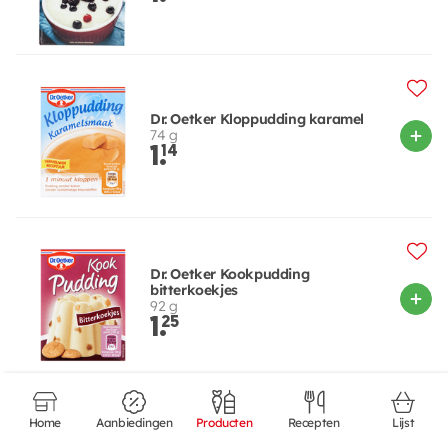
Dr. Oetker Kloppudding karamel
74 g
1.
14
Dr. Oetker Kookpudding
bitterkoekjes
92 g
1.
25
Home
Aanbiedingen
Producten
Recepten
Lijst
Koopmans Griespudding