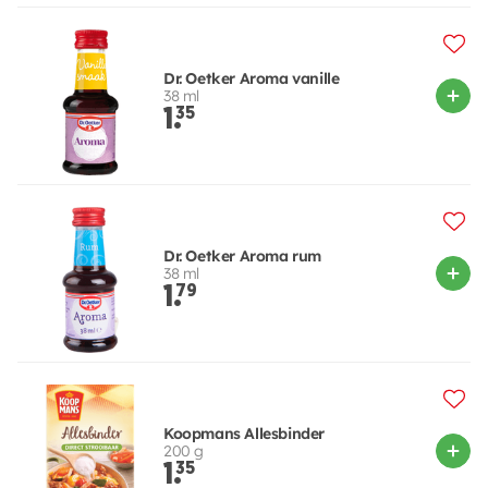
Dr. Oetker Aroma vanille
38 ml
1.
35
Dr. Oetker Aroma rum
38 ml
1.
79
Koopmans Allesbinder
200 g
1.
35