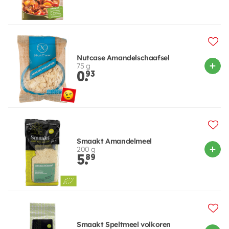
Nutcase Amandelschaafsel
75 g
0.
93
Smaakt Amandelmeel
200 g
5.
89
Smaakt Speltmeel volkoren