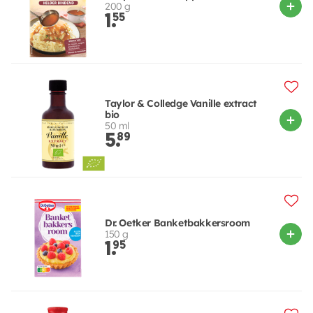
200 g
1.
55
Taylor & Colledge Vanille extract
bio
50 ml
5.
89
Dr. Oetker Banketbakkersroom
150 g
1.
95