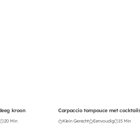
deeg kroon
Carpaccio tompouce met cocktail
20 Min
Klein Gerecht
Eenvoudig
15 Min