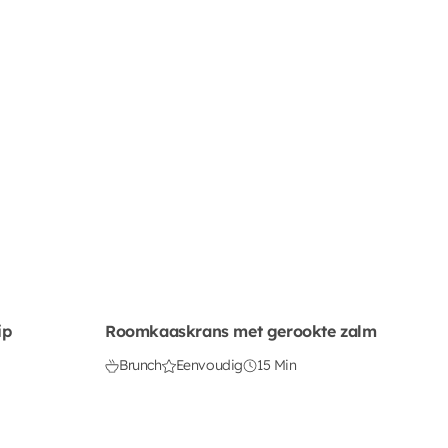
ip
Roomkaaskrans met gerookte zalm
Brunch
Eenvoudig
15 Min