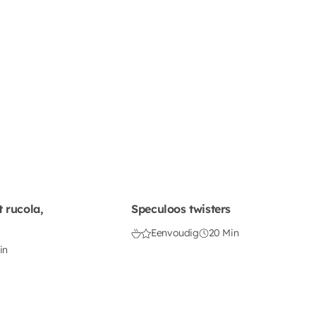
 rucola,
Speculoos twisters
Eenvoudig
20 Min
in