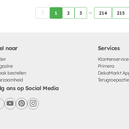
...
1
2
3
214
215
el naar
Services
der
Klantenservice
gazine
Primera
ak bestellen
DekaMarkt Ap
urzaamheid
Terugroepactie
lg ons op Social Media
facebook
youtube
pinterest
instagram