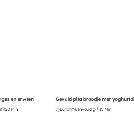
rges en erwten
Gevuld pita broodje met yoghurtd
g
20 Min
Lunch
Eenvoudig
15 Min