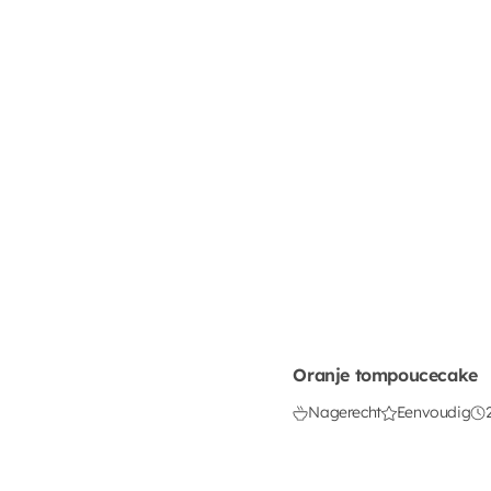
Oranje tompoucecake
Nagerecht
Eenvoudig