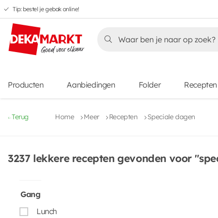
Tip: bestel je gebak online!
Overslaan
Overslaan
Overslaan
naar
naar
naar
Overslaan
hoofdnavigatie
hoofdinhoud
voettekstinhoud
naar
aanbiedingen
Producten
Aanbiedingen
Folder
Recepten
Terug
Home
Meer
Recepten
Speciale dagen
3237 lekkere recepten gevonden voor "spe
Gang
Lunch