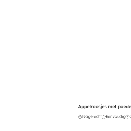
Appelroosjes met poede
Nagerecht
Eenvoudig