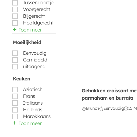
Tussendoortje
Voorgerecht
Bijgerecht
Hoofdgerecht
Toon meer
Moeilijkheid
Eenvoudig
Gemiddeld
uitdagend
Keuken
Aziatisch
Gebakken croissant met
Frans
parmaham en burrata
Italiaans
Brunch
Eenvoudig
15 M
Hollands
Marokkaans
Toon meer