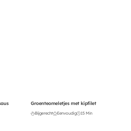
saus
Groenteomeletjes met kipfilet
Bijgerecht
Eenvoudig
15 Min