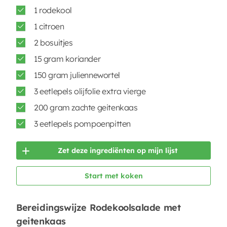
1 rodekool
1 citroen
2 bosuitjes
15 gram koriander
150 gram juliennewortel
3 eetlepels olijfolie extra vierge
200 gram zachte geitenkaas
3 eetlepels pompoenpitten
Zet deze ingrediënten op mijn lijst
Start met koken
Bereidingswijze Rodekoolsalade met
geitenkaas