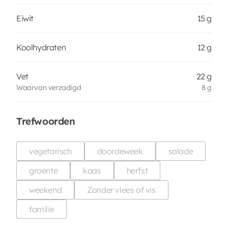
Eiwit
15 g
Koolhydraten
12 g
Vet
22 g
Waarvan verzadigd
8 g
Trefwoorden
vegetarisch
doordeweek
salade
groente
kaas
herfst
weekend
Zonder vlees of vis
familie