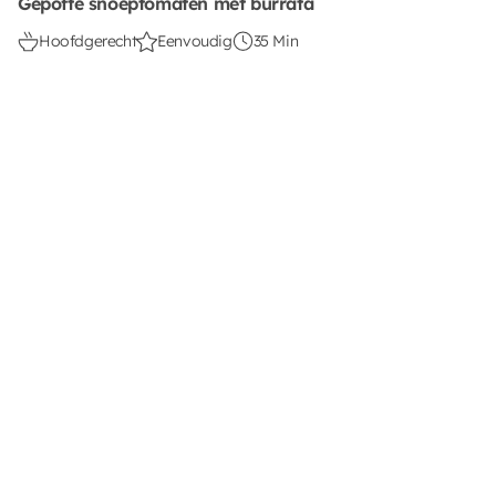
Gepofte snoeptomaten met burrata
Hoofdgerecht
Eenvoudig
35 Min