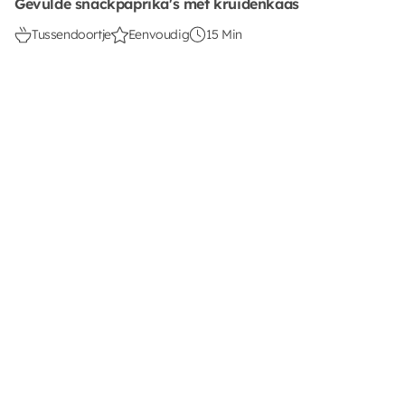
Gevulde snackpaprika's met kruidenkaas
Tussendoortje
Eenvoudig
15 Min