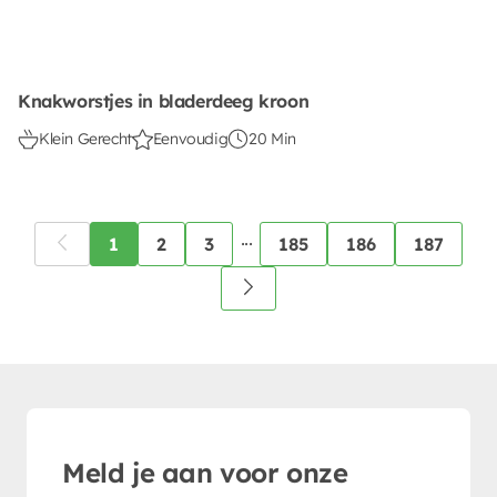
Knakworstjes in bladerdeeg kroon
Klein Gerecht
Eenvoudig
20 Min
...
1
2
3
185
186
187
Meld je aan voor onze