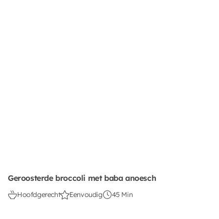
Geroosterde broccoli met baba anoesch
Hoofdgerecht
Eenvoudig
45 Min