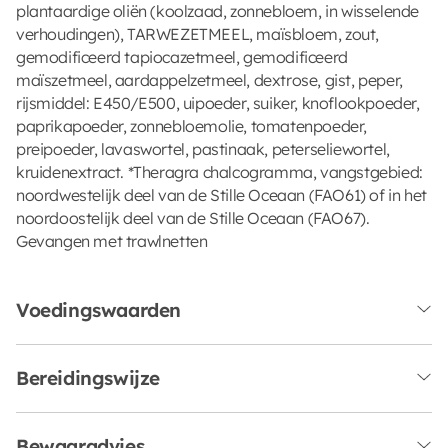
plantaardige oliën (koolzaad, zonnebloem, in wisselende
verhoudingen), TARWEZETMEEL, maïsbloem, zout,
gemodificeerd tapiocazetmeel, gemodificeerd
maïszetmeel, aardappelzetmeel, dextrose, gist, peper,
rijsmiddel: E450/E500, uipoeder, suiker, knoflookpoeder,
paprikapoeder, zonnebloemolie, tomatenpoeder,
preipoeder, lavaswortel, pastinaak, peterseliewortel,
kruidenextract. *Theragra chalcogramma, vangstgebied:
noordwestelijk deel van de Stille Oceaan (FAO61) of in het
noordoostelijk deel van de Stille Oceaan (FAO67).
Gevangen met trawlnetten
Voedingswaarden
Bereidingswijze
Bewaaradvies