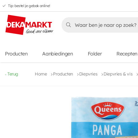
Tip: bestel je gebak online!
Overslaan
Overslaan
Overslaan
naar
naar
naar
Overslaan
hoofdnavigatie
hoofdinhoud
voettekstinhoud
naar
aanbiedingen
Producten
Aanbiedingen
Folder
Recepten
Terug
Home
Producten
Diepvries
Diepvries & vis