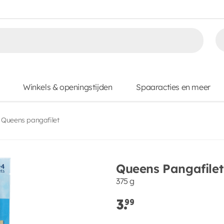
Winkels & openingstijden
Spaaracties en meer
Queens pangafilet
Queens Pangafilet
375 g
3.
99