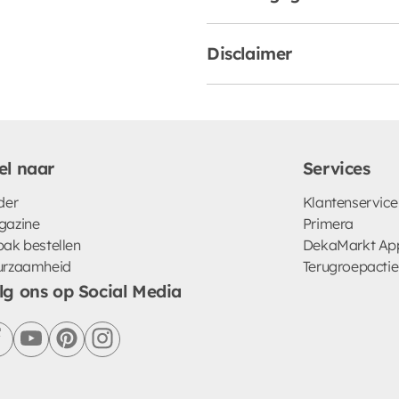
Disclaimer
el naar
Services
der
Klantenservice
gazine
Primera
ak bestellen
DekaMarkt Ap
urzaamheid
Terugroepactie
lg ons op Social Media
facebook
youtube
pinterest
instagram