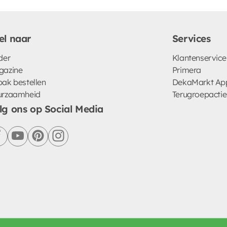
el naar
Services
der
Klantenservice
gazine
Primera
ak bestellen
DekaMarkt Ap
urzaamheid
Terugroepactie
lg ons op Social Media
facebook
youtube
pinterest
instagram