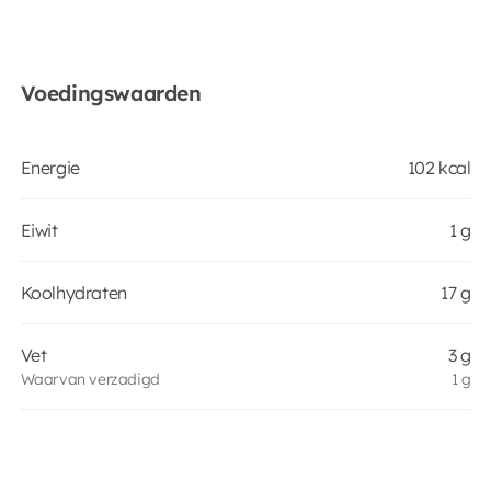
Voedingswaarden
Energie
102 kcal
Eiwit
1 g
Koolhydraten
17 g
Vet
3 g
Waarvan verzadigd
1 g