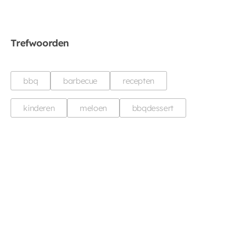
Trefwoorden
bbq
barbecue
recepten
kinderen
meloen
bbqdessert