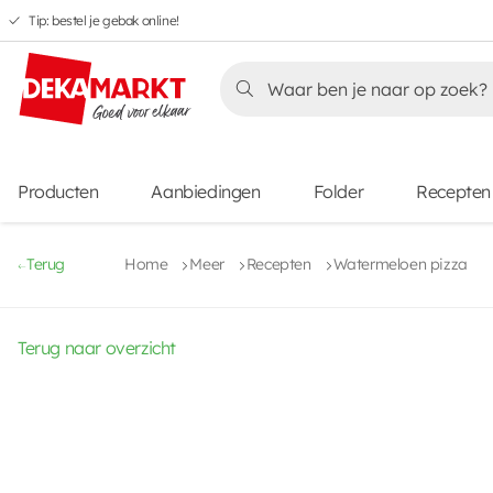
Tip: bestel je gebak online!
Overslaan
Overslaan
Overslaan
naar
naar
naar
Overslaan
hoofdnavigatie
hoofdinhoud
voettekstinhoud
naar
aanbiedingen
Producten
Aanbiedingen
Folder
Recepten
Terug
Home
Meer
Recepten
Watermeloen pizza
Terug naar overzicht