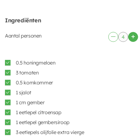
Ingrediënten
Aantal personen
0.5 honingmeloen
3 tomaten
0.5 komkommer
1 sjalot
1 cm gember
1 eetlepel citroensap
1 eetlepel gembersiroop
3 eetlepels olijfolie extra vierge