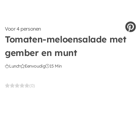
Voor 4 personen
Tomaten-meloensalade met
gember en munt
Lunch
Eenvoudig
15 Min
(0)