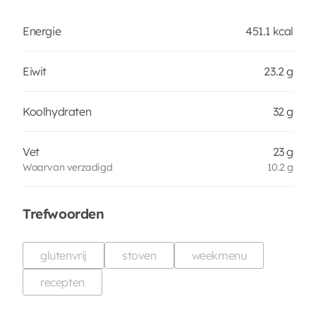
Energie
451.1 kcal
Eiwit
23.2 g
Koolhydraten
32 g
Vet
23 g
Waarvan verzadigd
10.2 g
Trefwoorden
glutenvrij
stoven
weekmenu
recepten