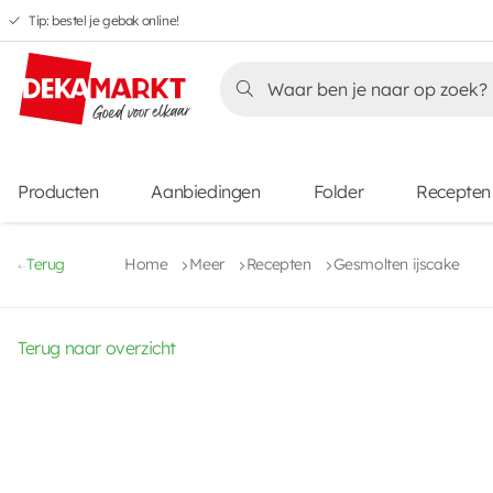
Tip: bestel je gebak online!
Overslaan
Overslaan
Overslaan
naar
naar
naar
Overslaan
hoofdnavigatie
hoofdinhoud
voettekstinhoud
naar
aanbiedingen
Producten
Aanbiedingen
Folder
Recepten
Terug
Home
Meer
Recepten
Gesmolten ijscake
Terug naar overzicht