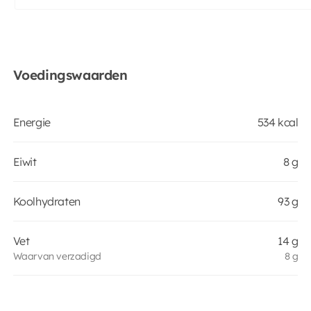
Voedingswaarden
Energie
534 kcal
Eiwit
8 g
Koolhydraten
93 g
Vet
14 g
Waarvan verzadigd
8 g