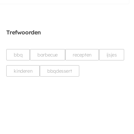
Trefwoorden
bbq
barbecue
recepten
ijsjes
kinderen
bbqdessert