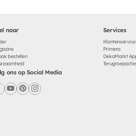
el naar
Services
der
Klantenservice
gazine
Primera
ak bestellen
DekaMarkt Ap
urzaamheid
Terugroepactie
lg ons op Social Media
facebook
youtube
pinterest
instagram