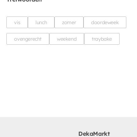
vis
lunch
zomer
doordeweek
ovengerecht
weekend
traybake
DekaMarkt