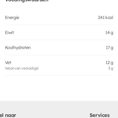
Energie
241 kcal
Eiwit
14 g
Koolhydraten
17 g
Vet
12 g
Waarvan verzadigd
3 g
el naar
Services