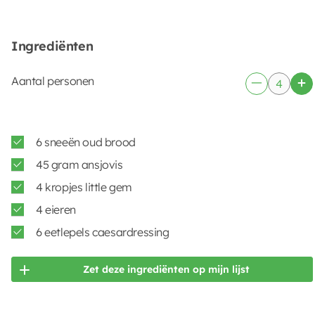
Ingrediënten
Aantal personen
6 sneeën oud brood
45 gram ansjovis
4 kropjes little gem
4 eieren
6 eetlepels caesardressing
Zet deze ingrediënten op mijn lijst