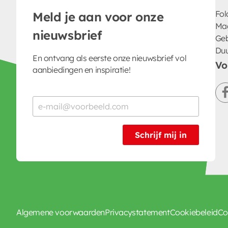
Fol
Meld je aan voor onze
Ma
nieuwsbrief
Geb
Du
En ontvang als eerste onze nieuwsbrief vol
Vo
aanbiedingen en inspiratie!
Schrijf mij in
Algemene voorwaarden
Privacystatement
Cookiebeleid
Co