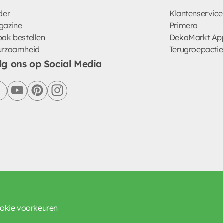
der
Klantenservice
gazine
Primera
ak bestellen
DekaMarkt Ap
urzaamheid
Terugroepactie
lg ons op Social Media
facebook
youtube
pinterest
instagram
okie voorkeuren