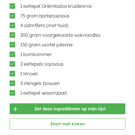
1 eetlepel Oriëntaalse kruidenmix
75 gram barbecuesaus
4 zalmfilets (met huid)
300 gram voorgekookte woknoodles
150 gram wortel julienne
1 komkommer
2 eetlepels sojasaus
1 limoen
3 stengels bosuien
1 eetlepel sesamzaad
Zet deze ingrediënten op mijn lijst
Start met koken