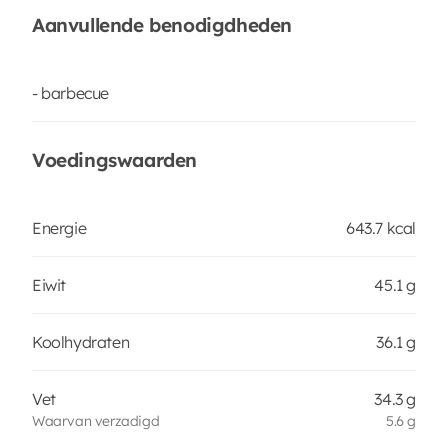
Aanvullende benodigdheden
- barbecue
Voedingswaarden
Energie
643.7 kcal
Eiwit
45.1 g
Koolhydraten
36.1 g
Vet
34.3 g
Waarvan verzadigd
5.6 g